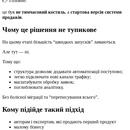
👉 Головне:
це був
не тимчасовий костиль
, а
стартова версія системи
продажів
.
Чому це рішення не тупикове
На цьому етапі більшість “швидких запусків” ламаються.
Але тут — ні.
Тому що:
структура дозволяє додавати автоматизації поступово;
легко підключати нові канали трафіку;
масштабувати обробку заявок;
поглиблювати аналітику.
Без болісної міграції та “переписування всього”.
Кому підійде такий підхід
авторам і експертам, які продають перший продукт
малому бізнесу