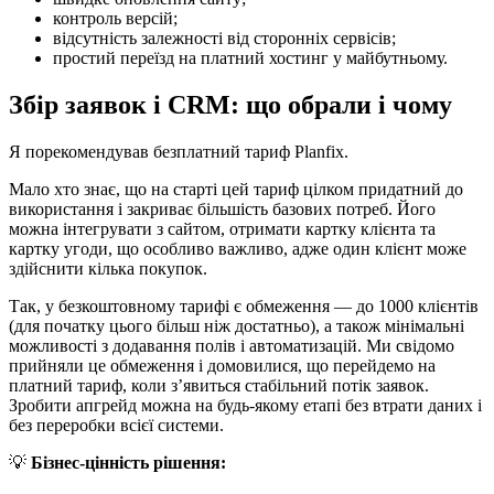
контроль версій;
відсутність залежності від сторонніх сервісів;
простий переїзд на платний хостинг у майбутньому.
Збір заявок і CRM: що обрали і чому
Я порекомендував безплатний тариф Planfix.
Мало хто знає, що на старті цей тариф цілком придатний до
використання і закриває більшість базових потреб. Його
можна інтегрувати з сайтом, отримати картку клієнта та
картку угоди, що особливо важливо, адже один клієнт може
здійснити кілька покупок.
Так, у безкоштовному тарифі є обмеження — до 1000 клієнтів
(для початку цього більш ніж достатньо), а також мінімальні
можливості з додавання полів і автоматизацій. Ми свідомо
прийняли це обмеження і домовилися, що перейдемо на
платний тариф, коли з’явиться стабільний потік заявок.
Зробити апгрейд можна на будь-якому етапі без втрати даних і
без переробки всієї системи.
💡
Бізнес-цінність рішення: